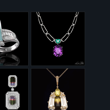
9-0033/5
оллекции
Колье с эксклюзивно
ые изделия" 1-
ограненным аметистом 113
каратов, изумрудом 7
о 585 - 14,06
каратов и 2мя каратами
бриллиантов. Аметист