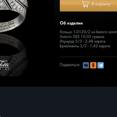
В корзину
кая
Запонки
ое прикосновение
зматика
Об изделии
ера
ротник
Кольцо 1-0120/2 из белого золот
Золото 585 10,05 грамма
омузыка
Изумруд 3/3 - 2,48 карата
, цветы
Бриллианты 3/5 - 1,42 карата
юзивные изделия
еть всё
Поделиться:
и