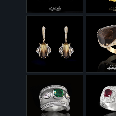
2-353/2
3-353/2
Серьги 2-353/2 с
Подвеска 3-3
цитринами и бриллиантами.
белого золота 
Золото 585 - 11,5 грамма
бриллиантами.
Цитрины - 30,85 карата
Золото 585 - 
Бриллианты - 2,045 карата
Цитрин - 26,8
Бриллианты - 
2-0079/11
1-0047/11
Серьги 2-0079/11
Кольцо 1-004
"Карамельный джаз" из
желтого золот
желтого золота с
бриллиантами.
полихромными кварцами и
Золото 585 - 
бриллиантами.
Кварц 22,7 ка