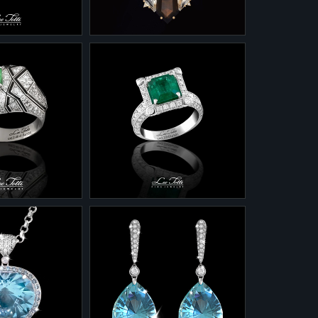
бриллианты
снимается и колье
превращается из выходного
по случаю в неразрывно
повседневное.
3-0079/11
19 из белого
Подвеска 3-0079/11
лихромными
"Карамельный джаз" из
 и
желтого золота с
и
полихромными кварцами и
- 10,93 грамма
бриллиантами.
6,1 карата
Золото 585 - 9 граммов
 1,3 карата
Кварцы 16,87 карата
Бриллианты - 0,19 карата
1-0120
20/2 из
Кольцо 1-0120 из белого
а с изумрудом,
золота с изумрудом,
и и эмалью.
бриллиантами и эмалью.
10,05 грамма
Золото 585 6 граммов
 - 2,48 карата
Изумруд 3/3 - 2,22 карата