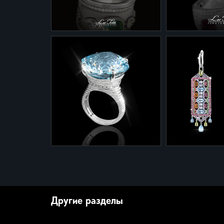
Золото 585 - 8,13 грамма
Коньячные бри
Кварцы 12,24 карата
0,43 карата
Бриллианты - 0,33 карата
1-0091
1-0118
Кольцо 1-0091 из белого
Кольцо 1-0118
золота с изумрудом и
золота с пурп
бриллиантами.
сапфиром и бр
Золото 585 - 15,31 грамма
Золото 585 - 
Изумруд 2/2 - 2,3 карата
Пурпурный сап
Бриллианты 3/5 - 1,54
карата
карата
Бриллианты 3/
карата
1-0047/8
2-0122
Кольцо из белого золота с
Серьги 2-0122
топазом и бриллиантами.
стиле" из бело
Другие разделы
Золото 585 - 17,4 грамма
самоцветными 
Топаз Swiss Blue - 43,2