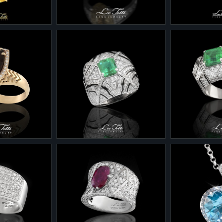
Бриллианты, берилл.
Аквамарин, 
1-308.20
2-0119
53/2 из
Кольцо 1-308/20 из
Серьги 2-01
с цитрином и
белого золота с
золота с по
гелиодором и
турмалинами
8,41 грамма
бриллиантами.
бриллиантам
4 карата
Золото 585 - 5,03 грамма
Золото 585 
0,212 карата
Гелиодор - 5,44 карата
Турмалины - 
Бриллианты - 0,7 карата
Бриллианты -
1-0120/3
1-0120/2
7/11 из
Кольцо 1-0120/3 из
Кольцо 1-01
а с кварцем и
белого золота с изумрудом,
белого золот
бриллиантами и эмалью.
бриллиантам
12,94 грамма
Золото 585 13,64 грамма
Золото 585 
рата
Изумруд 3/3 - 1,62 карата
Изумруд 3/3