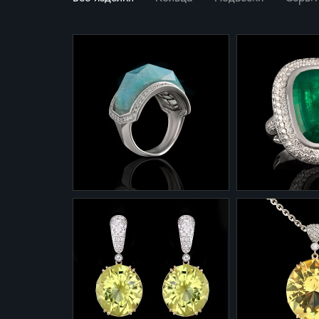
1-0079
1-0093
Кольцо 1-0079 из белого
Кольцо из кол
золота с эксклюзивно
"Эксклюзив" 
огранённым аквамарином и
Белое золото 
бриллиантами.
гр.
Изумруд, брил