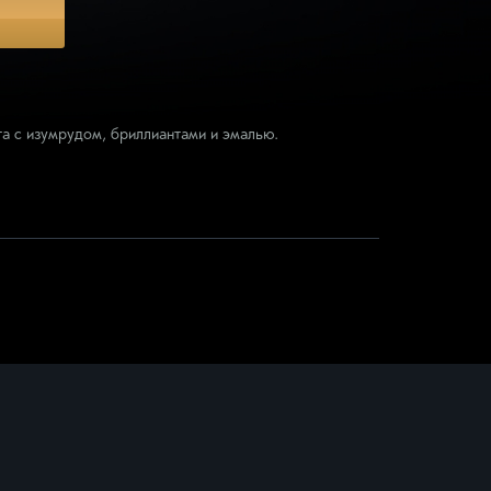
Подвески
Кресты
Подвески с бриллиантами
а с изумрудом, бриллиантами и эмалью.
Подвески с цветными камнями
Серебряные подвески
Смотреть всё