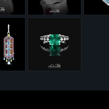
ллианты -
Бриллианты 3/5 - 1,68
Бриллианты 
карата
карата
1-0118/1
3-353/3
 из белого
Кольцо 1-0118 из белого
Колье 3-353
урным
золота с рубином и
золота с топ
иллиантами.
бриллиантами.
сапфирами и
9,86 грамма
Золото 585 - 9,86 грамма
Золото 585 
фир - 1,48
Рубин - 1,48 карата
Топаз Swiss B
Бриллианты 3/5 - 2,03
карата
5 - 2,03
карата
Голубые сап
карата
Бриллианты 3
карата
1-0120/2
 в "Русском
Кольцо 1-0120/2 из
го золота с
белого золота с изумрудом
камнями.
и бриллиантами.