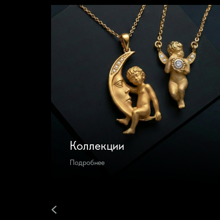
карата
Золото 585 - 
Бриллианты - 0,28 карата
Бриллианты 3/
карата
Рубины 2,03 к
Иолиты 0,51 к
Оранжевые са
карата
Голубые сапфи
карата
Цавориты 0,86
Цитрины 1,35 
Родолиты 1,33
Топазы 3,66 к
Хризолиты 0,1
Коллекции
Подробнее