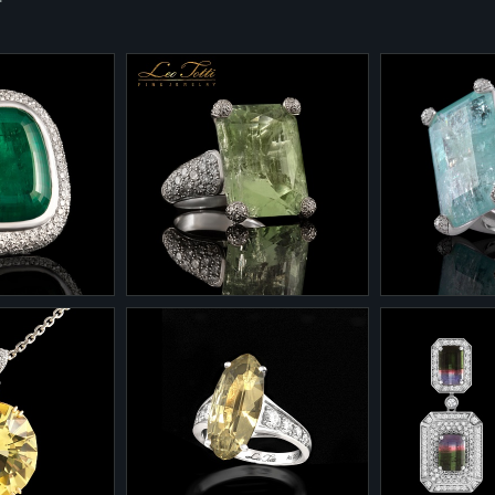
1-843/2
1-843/3
лекции
Кольцо из коллекции
Кольцо из к
1-0093
"Эксклюзивные изделия" 1-
"Эксклюзивн
585 - 22,85
843/2
843/3
Белое золото 585 - 8,24
Белое золот
лианты
гр.
гр.