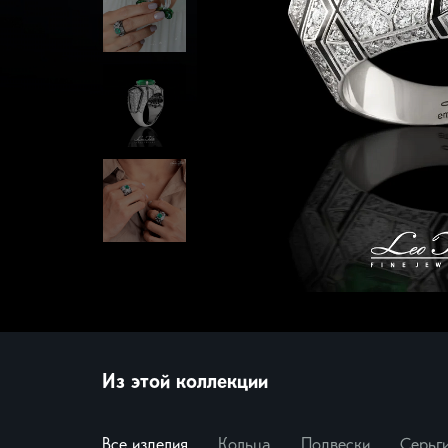
Миф
Броши
Морс
Нежн
Нуме
Пант
Папо
Свет
Цветы
Экскл
Смотр
Из этой коллекции
Все изделия
Кольца
Подвески
Серьг