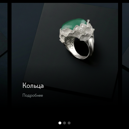
19,8 грамма
Золото 585 - 3,4 грамма
5 - 0,5
Изумруд 3/3 - 2,24 карата
Бриллианты 3/5 - 0,44
арата
карата
арата
пфиры 0,7
ры 1,4
 карата
карата
 карата
арата
5 карата
Кольца
Подробнее