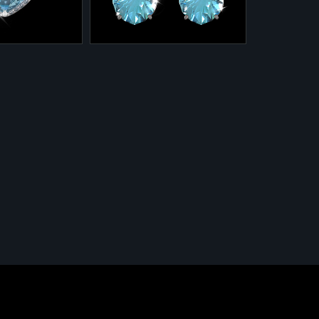
3/5 - 1,42
Бриллианты 3/5 - 1,83
карата
2-0033/14
/3 из белого
Серьги 2-0033/14 из
азом, голубыми
белого золота с топазами,
 бриллиантами.
розовыми сапфирами и
- 25,27 грамма
бриллиантами.
lue - 46,9
Золото 585 - 15,94 грамма
Топазы Swiss Blue - 56,45
фиры - 1,47
карата
Розовые сапфиры - 0,29
/5 - 0,4
карата
Бриллианты - 0,71 карата