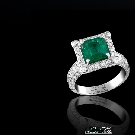
Миф
Броши
Морс
Нежн
Нуме
Пант
Папо
Свет
Цветы
Экскл
Смотр