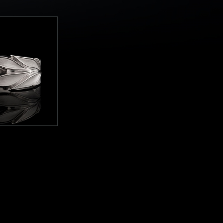
Подвески
Кресты
Подвески с бриллиантами
Подвески с цветными камнями
Серебряные подвески
Смотреть всё
оллекции
ты" 1-918
 585 - 5,1 гр.
 0,133 ct.
 р