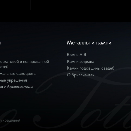
ы
Металлы и камни
Камни А-Я
е матовой и полированной
Камни зодиака
ллиантами и
стей
Камни годовщины свадеб
мальные самоцветы
О бриллиантах
ные украшения
я с бриллиантами
х украшений