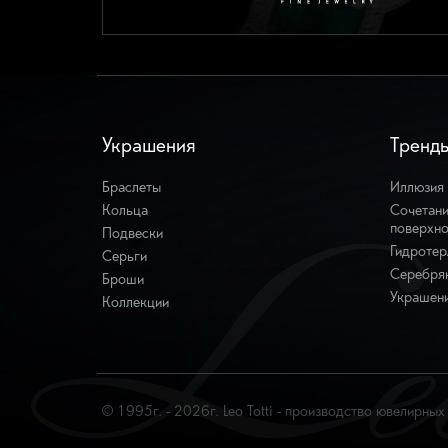
Украшения
Тренд
Браслеты
Иллюзия
1-0120
Кольца
Сочетани
Кольцо 1-0120 из белого золота с изумрудом, бри
поверхно
Подвески
эмалью.
Гидротер
Серьги
Золото 585 6 граммов
Серебря
Броши
Изумруд 3/3 - 2,22 карата
Украшени
Бриллианты 3/5 - 1,83 карата
Коллекции
679 106 р
© 1995г. - 2026г. Leo Totti - производство ювелирны