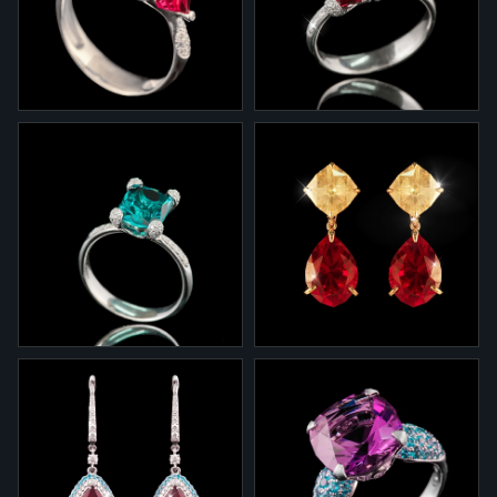
сапфирами и бриллиантами
янтарем, цветными
сапфирами и бриллиантами
1-616
1-616.1
Кольцо "Светомузыка" из
Кольцо "Светомузыка" из
белого золота, оранжевым
белого золота с гранатом и
сапфиром, рубеллитами и
бриллиантами.
бриллиантами.
1-616.1.2
2-0051/4
Кольцо "Светомузыка" из
Серьги "Светомузыка" из
белого золота с турмалином
желтого золота с рубинами
и бриллиантами.
и рутилами.