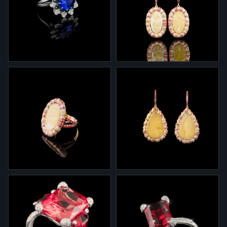
Кольцо 1-204 из желтого
Серьги 2-290 из белого
золота с изумрудом,
золота с
желтыми сапфирами и
сапфирами,изумрудами и
бриллиантами
бриллиантами
1-290
2-718
Кольцо 1-290 из белого
Серьги 2-718 из желтого
золота с сапфиром,
золота с янтарем,
изумрудами и бриллиантами
сапфирами и бриллиантами
1-718
2-718/2
Кольцо 1-718 из желтого
Серьги "High jewelry" 2-
золота с янтарем,
732/4 из желтого золота с