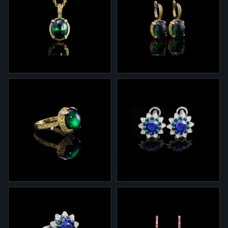
3-204
2-204
Колье 9-204 из желтого
Серьги 2-204 из желтого
золота с изумрудом,
золота с изумрудами,
желтыми сапфирами и
желтыми сапфирами и
бриллиантами
бриллиантами
1-204
2-290