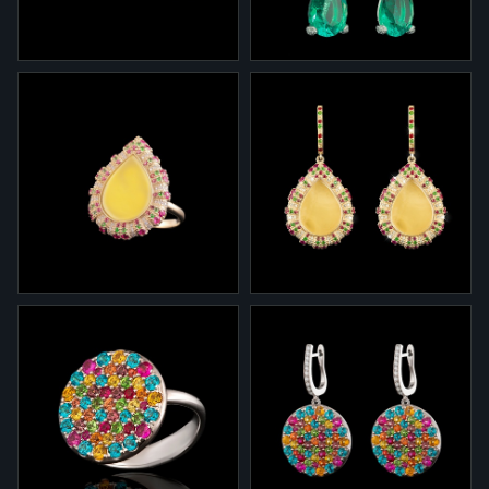
эмалью.
2-354
2-0051/5
Серьги 2-354 из коллекции
Серьги 2-0051/5 из
"Светомузыка" из белого
коллекции "Светомузыка" из
золота с рутилами,
белого золота с
бриллиантами и черной
изумрудами, рубеллитами и
эмалью.
бриллиантами.
1-718/2
2-718/3
Кольцо 1-718/2 из
Серьги 7-718/3 из
коллекции "Светомузыка" из
коллекции "Светомузыка" из
желтого золота с молочным
желтого золота, с молочным
янтарем, разноцветными
янтарем, разноцветными
сапфирами и бриллиантами
сапфирами и бриллиантами.