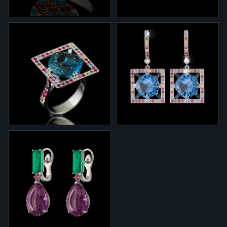
1-003
2-003
Кольцо 1-003 из коллекции
Серьги 2-003 из коллекции
"Светомузыка" с
"Светомузыка" из белого
разноцветными сапфирами и
золота с цветными
параиба.
сапфирами, параиба и
бриллиантами.
1-346/4
2-346/4
Кольцо 1-346/4 из белого
Серьги 2-346/4 из белого
золота с London blue
золота с London blue
топазом и цветными
топазами, цветными
сапфирами.
сапфирами и бриллиантами.