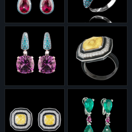
2-358
1-353
Серьги "Светомузыка" из
Кольцо "Светомузыка" из
белого золота с
белого золота, с аметистом,
рубеллитами, топазами и
топазами и бриллиантами.
бриллиантами.
2-353
1-354
Серьги "Светомузыка" из
Кольцо 1-354 из коллекции
белого золота, с аметистом,
"Светомузыка" из белого
топазами и бриллиантами.
золота с рутилом,
бриллиантами и черной