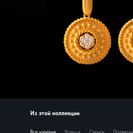
Миф
Броши
Морс
Нежн
Нуме
Пант
Папо
Свет
Цветы
Экскл
Смотр
Из этой коллекции
Все изделия
Кольца
Серьги
Подвеск