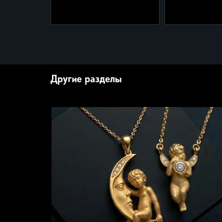
8-670
2-879
Браслет из коллекции
Серьги из кол
"Кашмир" 2-879/1
"Кашмир" 2-8
Другие разделы
Желтое золото 585 - 9,0
Желтое золото
гр.
гр.
Бриллианты - 0,22 ct.
Бриллианты - 0