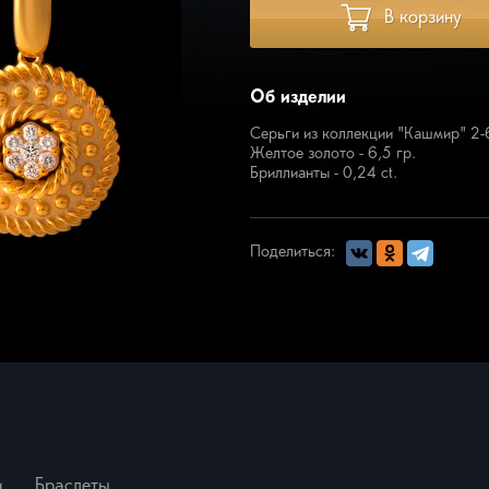
В корзину
кая
Запонки
ое прикосновение
зматика
Об изделии
ера
ротник
Серьги из коллекции "Кашмир" 2
Желтое золото - 6,5 гр.
омузыка
Бриллианты - 0,24 ct.
, цветы
юзивные изделия
еть всё
Поделиться:
и
Браслеты