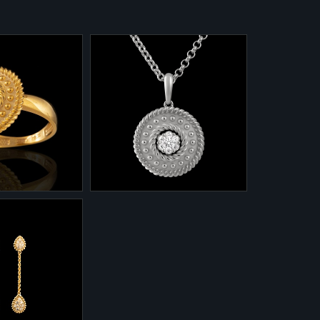
3-670
оллекции
Подвеска из коллекции
-670
"Кашмир" 3-670
о 585 - 6 гр.
Белое золото 585 - 2,7 гр.
 0,115 ct.
Бриллианты - 0,120 ct.