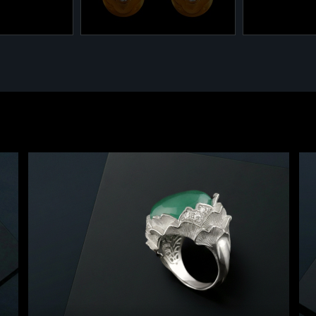
2-275/20
2-879/1
лекции
Серьги из коллекции
Серьги из ко
79
"Кашмир" 2-275/20
"Кашмир" 2
 585 - 1,9
Желтое золото 585 - 1,5
Желтое золо
гр.
гр.
,185 ct.
Бриллианты - 0,068 ct.
Бриллианты -