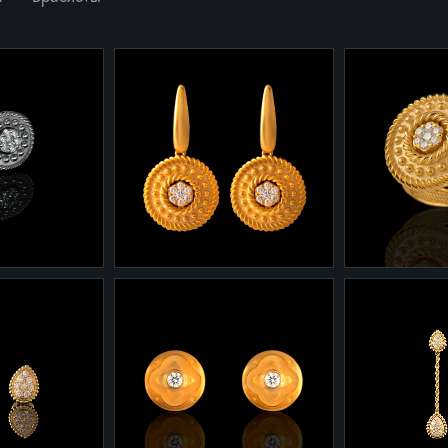
2-670
1-670
Серьги из коллекции
Кольцо из к
из белого
"Кашмир" 2-670
"Кашмир" 1
лиантами
Желтое золото - 6,5 гр.
Желтое золот
Бриллианты - 0,24 ct.
Бриллианты -