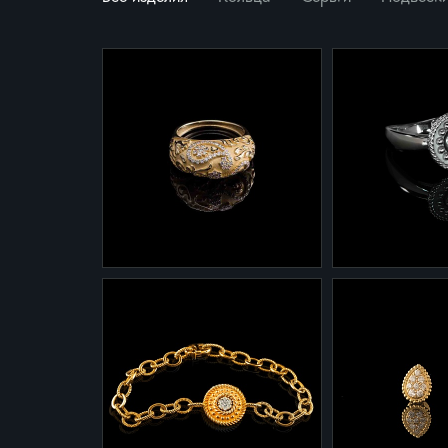
1-281
1-669
Кольцо 1-281 из желтого
Кольцо 1-669 
золота с бриллиантами
золота с брил