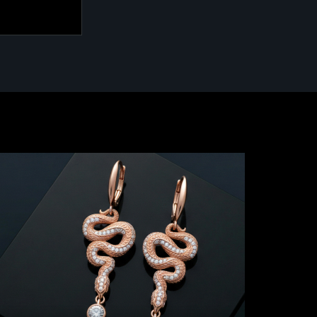
ллекции
-879/1
то 585 - 3,25
 0,59 ct.