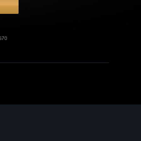
Подвески
Кресты
Подвески с бриллиантами
-670
Подвески с цветными камнями
Серебряные подвески
Смотреть всё