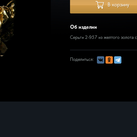
В корзину
кая
Запонки
ое прикосновение
зматика
Об изделии
ера
ротник
Серьги 2-957 из желтого золота 
омузыка
, цветы
юзивные изделия
Поделиться:
еть всё