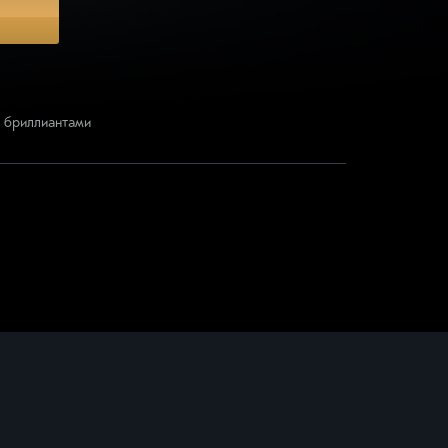
Подвески
Кресты
Подвески с бриллиантами
с бриллиантами
Подвески с цветными камнями
Серебряные подвески
Смотреть всё