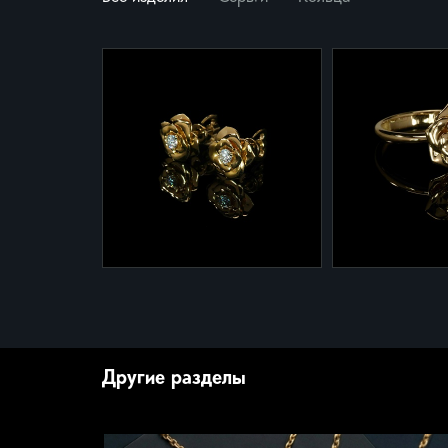
2-957
1-957
Серьги 2-957 из желтого
Кольцо 1-957 
Другие разделы
золота с бриллиантами
золота с брил