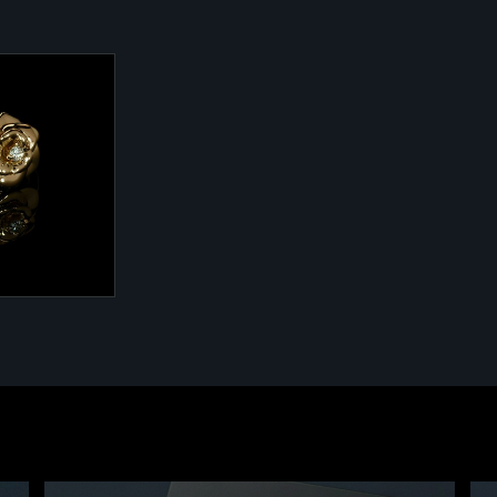
из желтого
лиантами