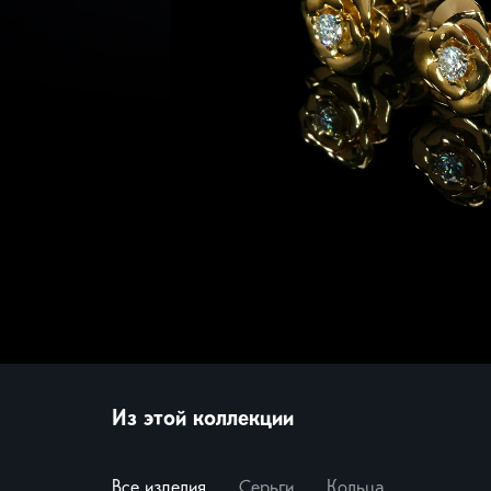
Миф
Броши
Морс
Нежн
Нуме
Пант
Папо
Свет
Цветы
Экскл
Смотр
Из этой коллекции
Все изделия
Серьги
Кольца