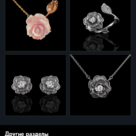
1-356.3
2-356.3
Кольцо "Rose Emperor" из
Серьги "Rose Emperor" из
желтого золота с
розового золота с
бриллиантом и коралом
бриллиантами и кораллом.
9-356.3
1-356/1
Подвеска "Rose Emperor" из
Кольцо 1-356/1
розового золота с
"Император Роуз" из белого
бриллиантами и кораллом.
золота с бриллиантом.
Другие разделы