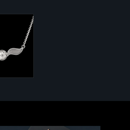
лекции "Цветы,
8
 585 - 3,5 гр.
 0,132 ct.