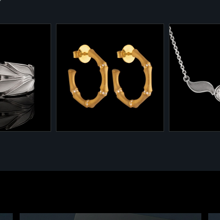
2-008
9-918
лекции
Серьги из коллекции
Колье из кол
" 1-918
"Цветы, цветы" 2-008
цветы" 9-91
85 - 5,1 гр.
Желтое золото 585 - 6 гр.
Белое золото
,133 ct.
Бриллианты - 0,205 ct.
Бриллианты -