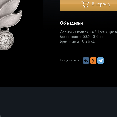
В корзину
кая
Запонки
ое прикосновение
зматика
Об изделии
ера
ротник
Серьги из коллекции "Цветы, цве
Белое золото 585 - 3,6 гр.
омузыка
Бриллианты - 0.26 сt.
, цветы
юзивные изделия
еть всё
Поделиться:
и