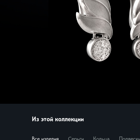
Миф
Броши
Морс
Нежн
Нуме
Пант
Папо
Свет
Цветы
Экскл
Смотр
Из этой коллекции
Все изделия
Серьги
Кольца
Подвеск