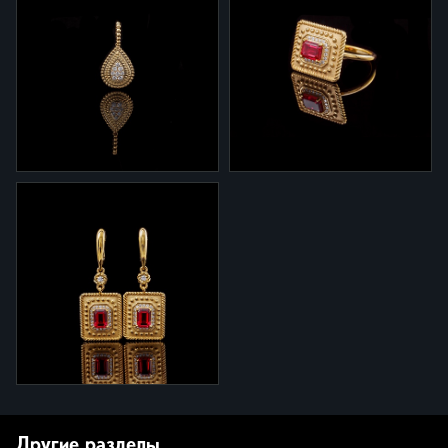
1-879.3
2-879.2
Кольцо 1-879.3 из желтого
Серьги 2-879.2 из желтого
золота с бриллиантами
золота с бриллиантами
3-879.2
1-774.1
Подвеска 3-879.2 из
Кольцо 1-774 из желтого
желтого золота с
золота с рубином и
бриллиантами
бриллиантами
Другие разделы