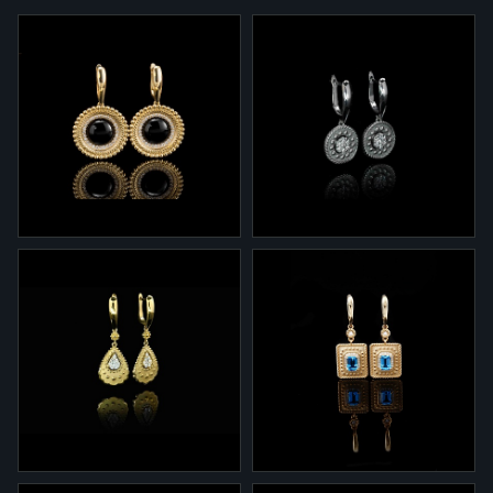
2-850
2-669
Серьги 2-850 из желтого
Серьги 2-669 из белого
золота с ониксом и
золота с бриллиантами
бриллиантами