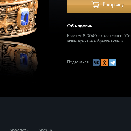
В корзину
кая
Запонки
ое прикосновение
зматика
Об изделии
ера
ротник
Браслет 8-0040 из коллекции "Со
аквамаринами и бриллиантами.
омузыка
, цветы
юзивные изделия
Поделиться:
еть всё
а
Браслеты
Броши