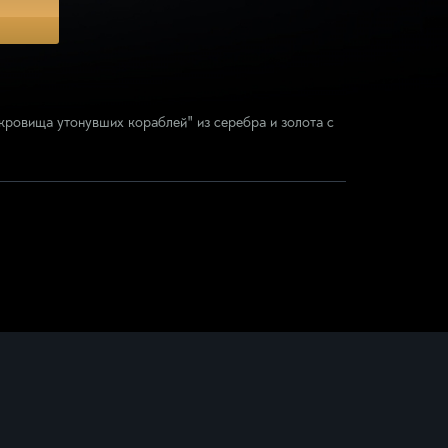
Подвески
Кресты
Подвески с бриллиантами
кровища утонувших кораблей" из серебра и золота с
Подвески с цветными камнями
Серебряные подвески
Смотреть всё