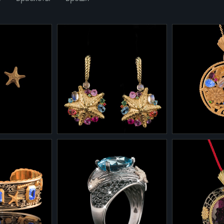
2-0040/4
3-0040.1
Серьги 2-0040/4 из
Подвеска 3-
0/2 из
желтого золота с лунными
желтого золо
а
камнями цитринами,
камнями цит
аметистами и
аметистами и
разноцветными сапфирами
разноцветны