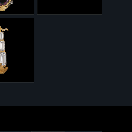
бриллиантами
2-0040/9
0040/9 из
Серьги 2-0040/9 из
Сокровища
коллекции "Сокровища
ораблей" из
утонувших кораблей" из
лота с
серебра и золота с
5 каратов,
лимонными кварцами,
ми сапфирами
разноцветными сапфирами
ми.
и бриллиантами.
7 "Ветра в
лтого золота с
 сапфирами и
и.