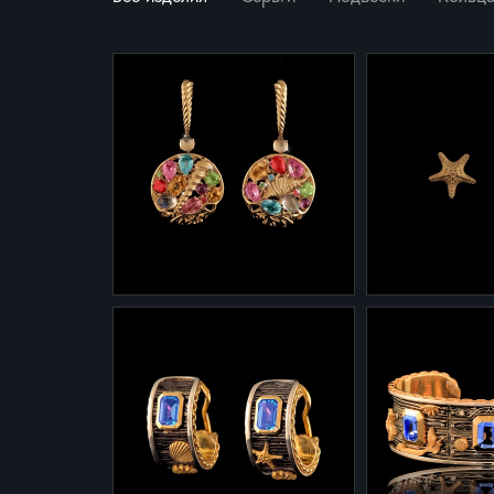
2-0040/1
2-0040/2
Серьги 2-0040/1 из
желтого золота с лунными
Серьги 2-004
камнями цитринами,
желтого золот
аметистами и
разноцветными сапфирами