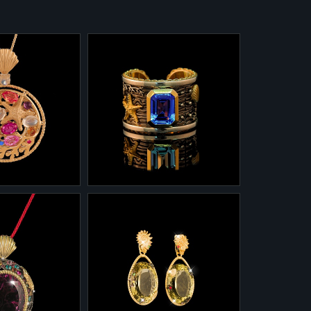
1-0040
0040/1 из
Кольцо 1-0040 из
та с лунными
коллекции "Сокровища
ринами,
утонувших кораблей" из
серебра и золота с
ми сапфирами
аквамарином и