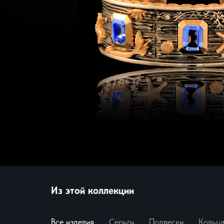
Миф
Броши
Морс
Нежн
Нуме
Пант
Папо
Свет
Цветы
Экскл
Смотр
Из этой коллекции
Все изделия
Серьги
Подвески
Кольц