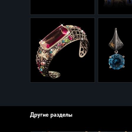
2-0040
8-0040
Серьги 2-0040 из
Браслет 8-004
коллекции "Сокровища
коллекции "С
утонувших кораблей" из
утонувших кор
серебра и золота с
серебра и золо
аквамаринами и
аквамаринами 
бриллиантами.
бриллиантами.
8-0040/9
2-0040/10
Браслет 8-0040 из
Серьги 2-004
коллекции "Сокровища
"Сокровища з
Другие разделы
утонувших кораблей" из
кораблей" из с
серебра и золота с
золота с топаз
розовым топазом 30
бриллиантами.