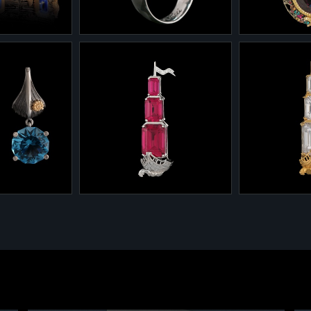
1-0040/5
9-0040/9
0 из
Кольцо 1-0040/5 из
Подвеска 1-
окровища
коллекции "Сокровища
коллекции "
аблей" из
утонувших кораблей" из
утонувших к
та с
серебра и золота с топазом
серебра и зо
и
и черными и белыми
аметистом 5
бриллиантами
разноцветны
и бриллианта
6-0037/1
6-0037
0/10
Брошь 6-003
Брошь 6-0037 "Ветра в
атонувших
парус" из же
парус" из белого золота с
еребра,
бесцветными
рубинами и бриллиантами.
ами и
бриллиантам