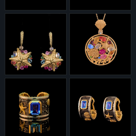
2-0040/1
2-0040/2
Серьги 2-0040/1 из
Серьги 2-0040/2 из
желтого золота с лунными
желтого золота
камнями цитринами,
аметистами и
разноцветными сапфирами
2-0040/4
3-0040.1
Серьги 2-0040/4 из
Подвеска 3-0040/1 из
желтого золота с лунными
желтого золота с лунными
камнями цитринами,
камнями цитринами,
аметистами и
аметистами и
разноцветными сапфирами
разноцветными сапфирами