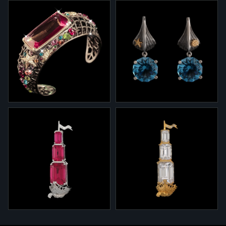
9-0040/9
2-0040/9
Подвеска 1-0040/9 из
Серьги 2-0040/9 из
коллекции "Сокровища
коллекции "Сокровища
утонувших кораблей" из
утонувших кораблей" из
серебра и золота с
серебра и золота с
аметистом 55 каратов,
лимонными кварцами,
разноцветными сапфирами и
разноцветными сапфирами и
бриллиантами.
бриллиантами.
8-0040/9
2-0040/10
Браслет 8-0040 из
Серьги 2-0040/10
коллекции "Сокровища
"Сокровища затонувших
утонувших кораблей" из
кораблей" из серебра,
серебра и золота с розовым
золота с топазами и
топазом 30 каратов,
бриллиантами.
разноцветными сапфирами и
бриллиантами