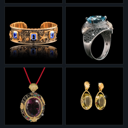
1-0040
2-0040
Кольцо 1-0040 из
Серьги 2-0040 из
коллекции "Сокровища
коллекции "Сокровища
утонувших кораблей" из
утонувших кораблей" из
серебра и золота с
серебра и золота с
аквамарином и
аквамаринами и
бриллиантами
бриллиантами.
8-0040
1-0040/5
Браслет 8-0040 из
Кольцо 1-0040/5 из
коллекции "Сокровища
коллекции "Сокровища
утонувших кораблей" из
утонувших кораблей" из
серебра и золота с
серебра и золота с топазом
аквамаринами и
и черными и белыми
бриллиантами.
бриллиантами